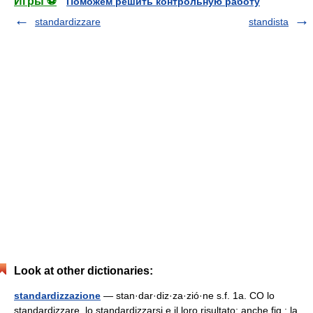
Игры ⚽
Поможем решить контрольную работу
standardizzare
standista
Look at other dictionaries:
standardizzazione
— stan·dar·diz·za·zió·ne s.f. 1a. CO lo
standardizzare, lo standardizzarsi e il loro risultato; anche fig.: la