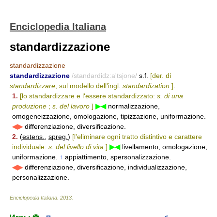
Enciclopedia Italiana
standardizzazione
standardizzazione
standardizzazione
/standardidz:a'tsjone/
s.f.
[der. di
standardizzare
, sul modello dell'ingl.
standardization
]
.
1.
[lo standardizzare e l'essere standardizzato:
s. di una
produzione
;
s. del lavoro
]
▶◀
normalizzazione,
omogeneizzazione, omologazione, tipizzazione, uniformazione.
◀▶
differenziazione, diversificazione.
2.
(
estens.
,
spreg.
)
[l'eliminare ogni tratto distintivo e carattere
individuale:
s. del livello di vita
]
▶◀
livellamento, omologazione,
uniformazione.
↑
appiattimento, spersonalizzazione.
◀▶
differenziazione, diversificazione, individualizzazione,
personalizzazione.
Enciclopedia Italiana
.
2013
.