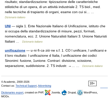
risultato; standardizzazione: tipizzazione delle caratteristiche
stilistiche di un opera, di un attività industriale 2. TS biol., med.
nelle tecniche di trapianto di organi, esame con cui si… …
Dizionario italiano
UNI
— sigla 1. Ente Nazionale Italiano di Unificazione, istituto che
si occupa della standardizzazione di misure, pezzi, formati,
nomenclatura, ecc. 2. Unione Naturalisti Italiani 3. Unione Naturisti
Italiani …
Dizionario italiano
unificazione
— u·ni·fi·ca·zió·ne s.f. 1. CO l unificare, l unificarsi e
il loro risultato: l unificazione d Italia, l unificazione dei codici
Sinonimi: fusione, 1unione. Contrari: divisione, scissione,
separazione, suddivisione. 2. TS industr. →… …
Dizionario italiano
© Academic, 2000-2026
18+
Contact us:
Technical Support
,
Advertising
Dictionaries export
, created on PHP,
Joomla,
Drupal,
WordPress,
MODx.